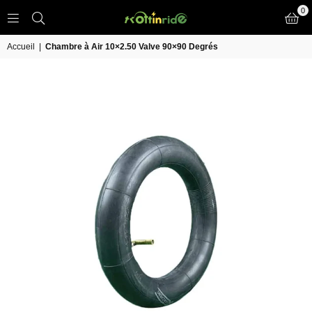
0
TROTT
IN
Accueil
|
Chambre à Air 10×2.50 Valve 90×90 Degrés
RIDE