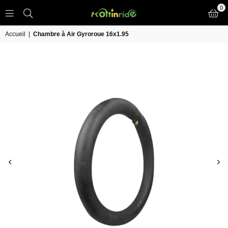
0
TROTT
IN
Accueil
|
Chambre à Air Gyroroue 16x1.95
RIDE