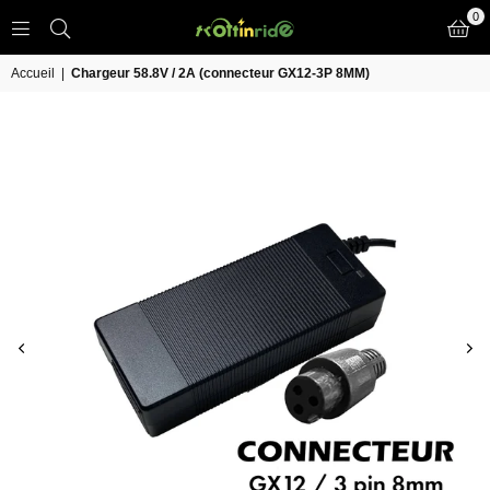
0
TROTT
IN
Accueil
|
Chargeur 58.8V / 2A (connecteur GX12-3P 8MM)
RIDE