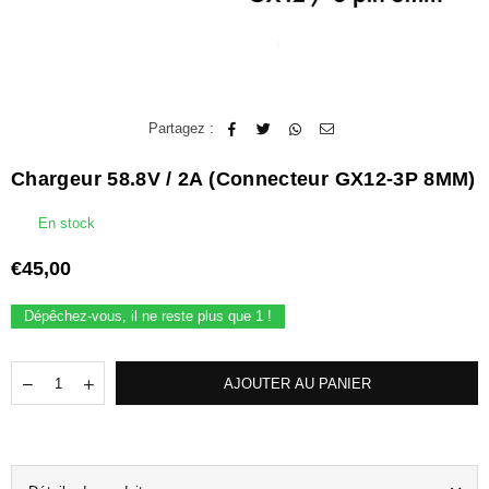
Partagez :
Chargeur 58.8V / 2A (connecteur GX12-3P 8MM)
En stock
€45,00
Prix
régulier
Dépêchez-vous, il ne reste plus que
1
!
Quantité
Translation
Translation
AJOUTER AU PANIER
missing:
missing:
fr.products.quantity.decrease
fr.products.quantity.increase