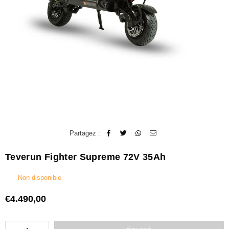
Partagez :
Teverun Fighter Supreme 72V 35Ah
Non disponible
€4.490,00
Prix
régulier
Quantité