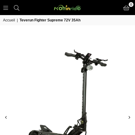
0
TROTT
IN
Accueil
|
Teverun Fighter Supreme 72V 35Ah
RIDE