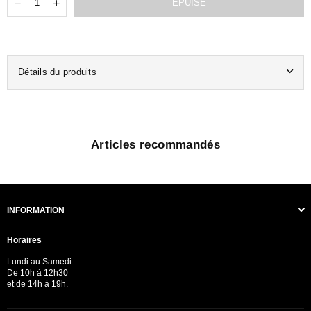
Translation
Translation
ÉPUISÉ
missing:
missing:
fr.products.quantity.decrease
fr.products.quantity.increase
Détails du produits
Articles recommandés
INFORMATION
Horaires
Lundi au Samedi
De 10h à 12h30
et de 14h à 19h.