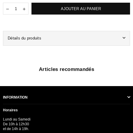
Quantité
Translation
Translation
AJOUTER AU PANIER
missing:
missing:
fr.products.quantity.decrease
fr.products.quantity.increase
Détails du produits
Articles recommandés
INFORMATION
Horaires
Lundi au Samedi
De 10h à 12h30
et de 14h à 19h.