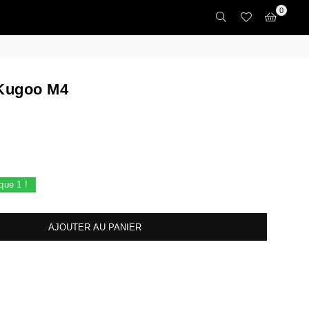
0
 Kugoo M4
 que
1
!
AJOUTER AU PANIER
crease