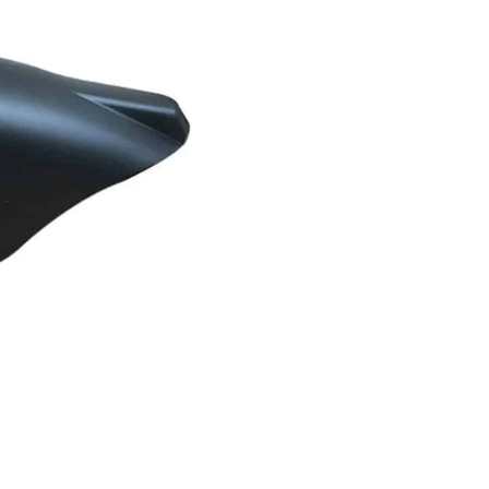
×
REJOIGNEZ LA RÉVOLUTION
ÉLECTRIQUE !
Inscrivez-vous dès maintenant à notre newsletter
exclusive et recevez en avant-première les
dernières tendances, offres spéciales et conseils
d'experts pour vivre pleinement votre expérience
de mobilité électrique !
S'INSCRIRE
Facebook
Instagram
NE PLUS AFFICHER CETTE FENÊTRE CONTEXTUELLE