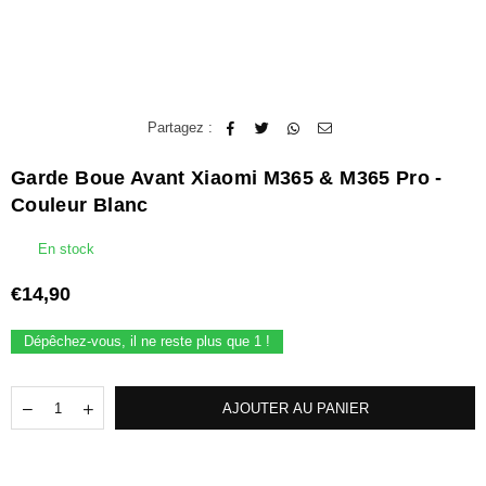
Partagez :
Garde Boue Avant Xiaomi M365 & M365 Pro -
Couleur Blanc
En stock
€14,90
Prix
régulier
Dépêchez-vous, il ne reste plus que
1
!
Quantité
Translation
Translation
AJOUTER AU PANIER
missing:
missing:
fr.products.quantity.decrease
fr.products.quantity.increase