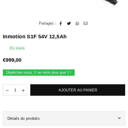
Partagez :
Inmotion S1F 54V 12,5Ah
En stock
€999,00
Prix
régulier
Dépêchez-vous, il ne reste plus que
1
!
Quantité
Translation
Translation
AJOUTER AU PANIER
missing:
missing:
fr.products.quantity.decrease
fr.products.quantity.increase
Détails du produits