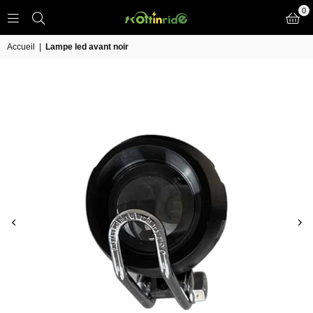
0
TROTT
IN
Accueil
|
Lampe led avant noir
RIDE