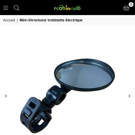
0
TROTT
IN
Accueil
|
Mini rétroviseur trottinette électrique
RIDE