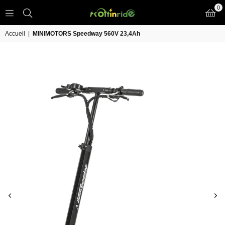
0
TROTT
IN
Accueil
|
MINIMOTORS Speedway 560V 23,4Ah
RIDE