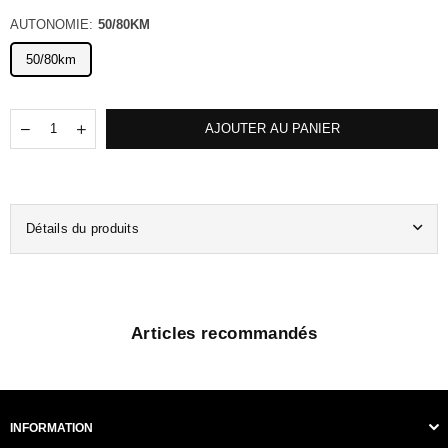
AUTONOMIE:
50/80KM
50/80km
Quantité
Translation
Translation
AJOUTER AU PANIER
missing:
missing:
fr.products.quantity.decrease
fr.products.quantity.increase
Détails du produits
Articles recommandés
INFORMATION