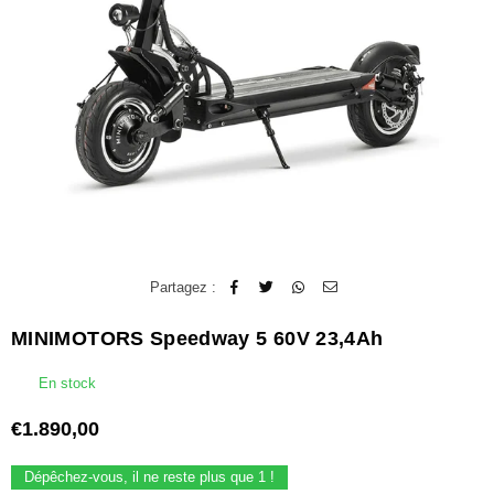
Partagez :
MINIMOTORS Speedway 5 60V 23,4Ah
En stock
€1.890,00
Prix
régulier
Dépêchez-vous, il ne reste plus que
1
!