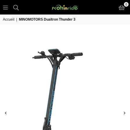
0
TROTT
IN
Accueil
|
MINOMOTORS Dualtron Thunder 3
RIDE