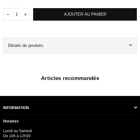
S'INSCRIRE
Quantité
Translation
Translation
AJOUTER AU PANIER
missing:
missing:
Facebook
Instagram
fr.products.quantity.decrease
fr.products.quantity.increase
NE PLUS AFFICHER CETTE FENÊTRE CONTEXTUELLE
Détails du produits
Articles recommandés
INFORMATION
Horaires
Lundi au Samedi
De 10h à 12h30