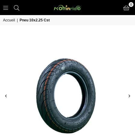
0
TROTT
IN
Accueil
|
Pneu 10x2.25 Cst
RIDE