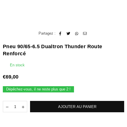
Partagez :
Pneu 90/65-6.5 Dualtron Thunder Route
Renforcé
En stock
€69,00
Prix
régulier
Dépêchez-vous, il ne reste plus que
2
!
Quantité
Translation
Translation
AJOUTER AU PANIER
missing:
missing:
fr.products.quantity.decrease
fr.products.quantity.increase