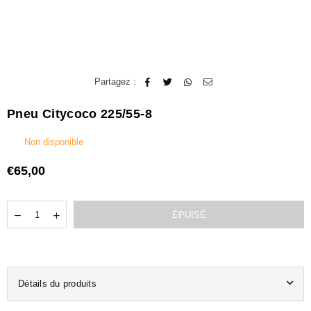
Partagez :
Pneu Citycoco 225/55-8
Non disponible
€65,00
Prix
régulier
Quantité
Translation
Translation
ÉPUISÉ
missing:
missing:
fr.products.quantity.decrease
fr.products.quantity.increase
Détails du produits