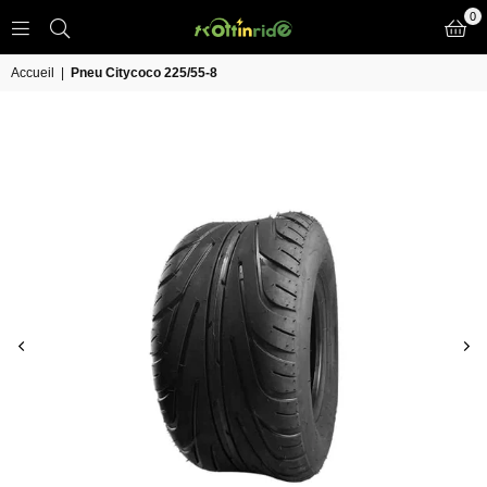
0
TROTT
IN
Accueil
|
Pneu Citycoco 225/55-8
RIDE