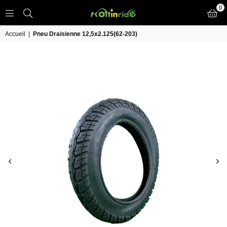
0
TROTT
IN
Accueil
|
Pneu Draisienne 12,5x2.125(62-203)
RIDE