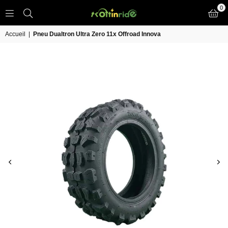
0
TROTT
IN
Accueil
|
Pneu Dualtron Ultra Zero 11x Offroad Innova
RIDE