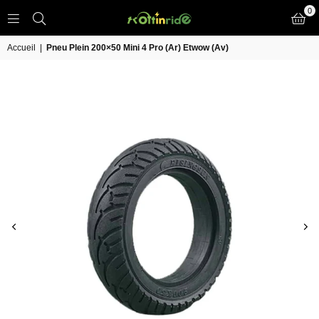
0
TROTT
IN
Accueil
|
Pneu Plein 200×50 Mini 4 Pro (Ar) Etwow (Av)
RIDE