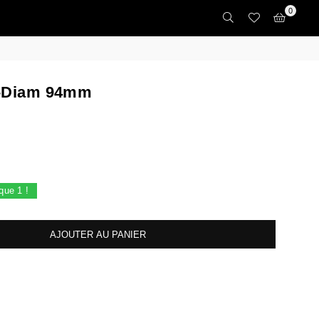
0
 -Diam 94mm
 que
1
!
AJOUTER AU PANIER
crease