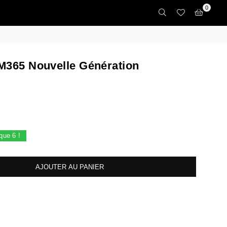
0
M365 Nouvelle Génération
 que
6
!
AJOUTER AU PANIER
crease