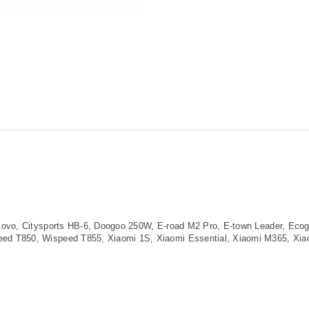
 Aovo, Citysports HB-6, Doogoo 250W, E-road M2 Pro, E-town Leader, Ec
d T850, Wispeed T855, Xiaomi 1S, Xiaomi Essential, Xiaomi M365, Xiao