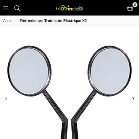
0
TROTT
IN
Accueil
|
Rétroviseurs Trottinette Electrique X2
RIDE