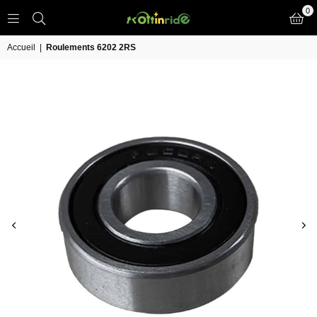
0
TROTT
IN
Accueil
|
Roulements 6202 2RS
RIDE