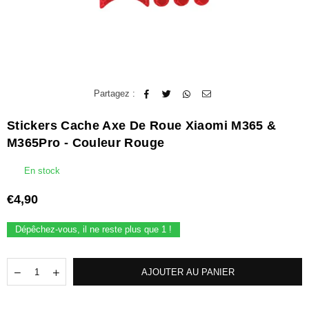
Partagez :
Stickers Cache Axe De Roue Xiaomi M365 &
M365Pro - Couleur Rouge
En stock
€4,90
Prix
régulier
Dépêchez-vous, il ne reste plus que
1
!
Quantité
Translation
Translation
AJOUTER AU PANIER
missing:
missing:
fr.products.quantity.decrease
fr.products.quantity.increase