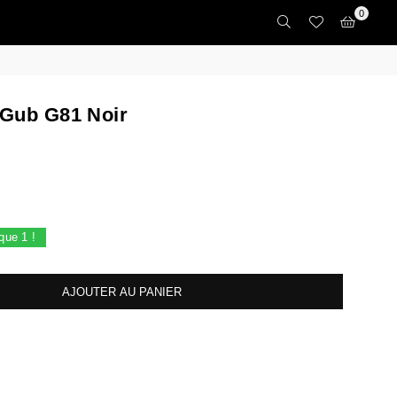
0
 Gub G81 Noir
 que
1
!
AJOUTER AU PANIER
crease