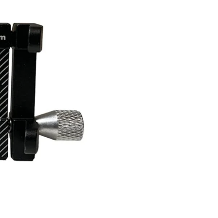
×
REJOIGNEZ LA RÉVOLUTION
ÉLECTRIQUE !
Inscrivez-vous dès maintenant à notre newsletter
exclusive et recevez en avant-première les
dernières tendances, offres spéciales et conseils
d'experts pour vivre pleinement votre expérience
de mobilité électrique !