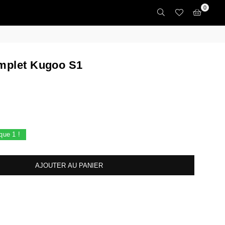
0
mplet Kugoo S1
 que
1
!
AJOUTER AU PANIER
crease