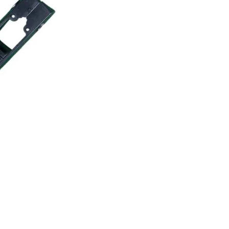
×
REJOIGNEZ LA RÉVOLUTION
ÉLECTRIQUE !
Inscrivez-vous dès maintenant à notre newsletter
exclusive et recevez en avant-première les
dernières tendances, offres spéciales et conseils
d'experts pour vivre pleinement votre expérience
de mobilité électrique !
S'INSCRIRE
Facebook
Instagram
NE PLUS AFFICHER CETTE FENÊTRE CONTEXTUELLE